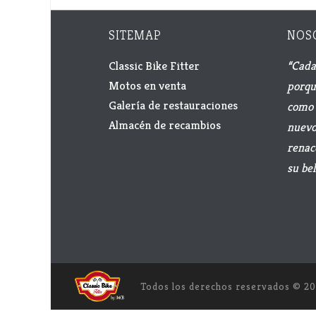
SITEMAP
NOS
Classic Bike Fitter
“Cada
Motos en venta
porqu
Galería de restauraciones
como 
Almacén de recambios
nuevo 
renac
su bel
Todos los derechos reservados ©
20