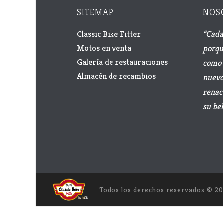
SITEMAP
NOS
Classic Bike Fitter
“Cada
Motos en venta
porqu
Galería de restauraciones
como 
Almacén de recambios
nuevo 
renac
su bel
Todos los derechos reservados ©
20